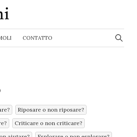
ni
R
i
MOLI
CONTATTO
c
e
r
c
a
p
e
r
:
)
are?
Riposare o non riposare?
re?
Criticare o non criticare?
on aiutare?
Esplorare o non esplorare?