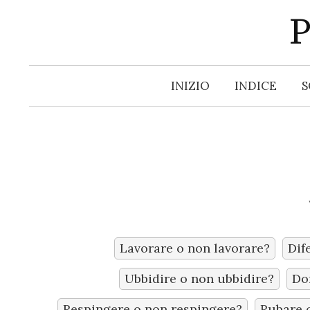
S
P
k
i
p
INIZIO
INDICE
S
t
o
c
o
n
t
e
n
t
Lavorare o non lavorare?
Dif
Ubbidire o non ubbidire?
Do
Respingere o non respingere?
Rubare 