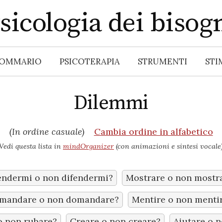
sicologia dei bisog
OMMARIO
PSICOTERAPIA
STRUMENTI
STI
Dilemmi
(
In ordine casuale
)
Cambia ordine in alfabetico
Vedi questa lista in
mindOrganizer
(con animazioni e sintesi vocale
endermi o non difendermi?
Mostrare o non mostr
mandare o non domandare?
Mentire o non menti
o non rubare?
Creare o non creare?
Aiutare o n