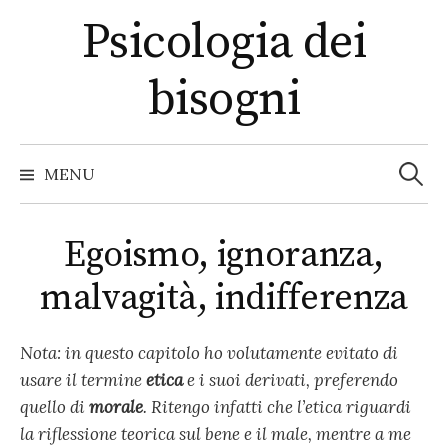
S
Psicologia dei
k
i
bisogni
p
t
o
R
i
c
MENU
c
e
o
r
c
n
a
Egoismo, ignoranza,
t
p
e
e
malvagità, indifferenza
r
:
n
t
Nota: in questo capitolo ho volutamente evitato di
usare il termine
etica
e i suoi derivati, preferendo
quello di
morale
. Ritengo infatti che l’etica riguardi
la riflessione teorica sul bene e il male, mentre a me