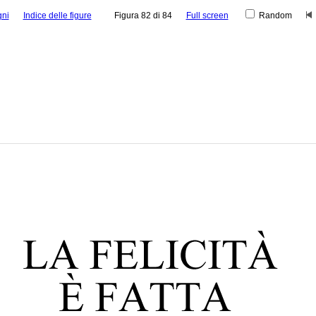
gni
Indice delle figure
Figura 82 di 84
Full screen
Random