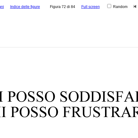
gni
Indice delle figure
Figura 72 di 84
Full screen
Random