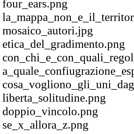
four_ears.png
la_mappa_non_e_il_territor
mosaico_autori.jpg
etica_del_gradimento.png
con_chi_e_con_quali_regol
a_quale_confiugrazione_es
cosa_vogliono_gli_uni_dagl
liberta_solitudine.png
doppio_vincolo.png
se_x_allora_z.png