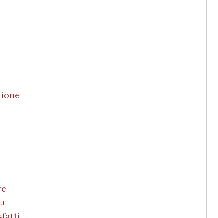
zione
re
ti
sfatti