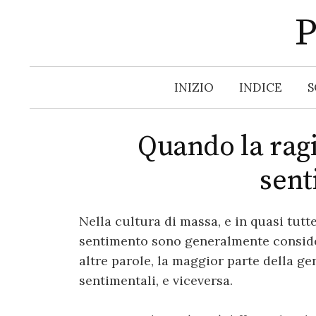
S
P
k
i
p
INIZIO
INDICE
S
t
o
c
Quando la ragi
o
n
sent
t
e
Nella cultura di massa, e in quasi tutte
n
sentimento sono generalmente consider
t
altre parole, la maggior parte della ge
sentimentali, e viceversa.