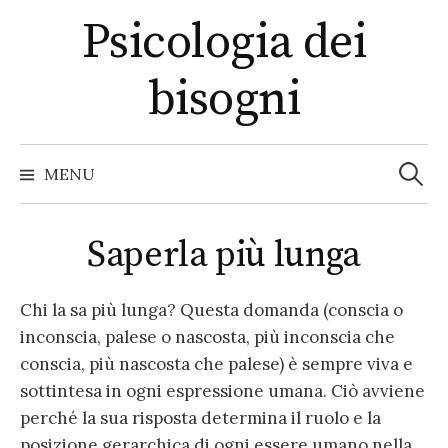
S
Psicologia dei
k
i
bisogni
p
t
o
R
i
c
MENU
c
e
o
r
c
n
a
Saperla più lunga
t
p
e
e
r
:
n
Chi la sa più lunga? Questa domanda (conscia o
t
inconscia, palese o nascosta, più inconscia che
conscia, più nascosta che palese) è sempre viva e
sottintesa in ogni espressione umana. Ciò avviene
perché la sua risposta determina il ruolo e la
posizione gerarchica di ogni essere umano nella